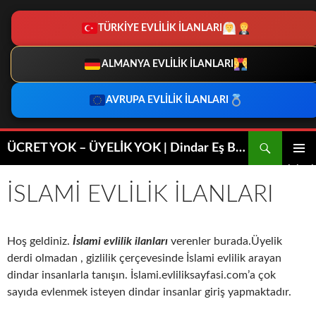
TÜRKİYE EVLİLİK İLANLARI
ALMANYA EVLİLİK İLANLARI
AVRUPA EVLİLİK İLANLARI
İçeriğe
Ara
ÜCRET YOK – ÜYELİK YOK | Dindar Eş Bulma | Dini Evlilik
atla
BIRINCI
MENÜ
İSLAMI EVLILIK İLANLARI
Hoş geldiniz.
İslami
evlilik ilanları
verenler burada.Üyelik
derdi olmadan , gizlilik çerçevesinde İslami evlilik arayan
dindar insanlarla tanışın. İslami.evliliksayfasi.com’a çok
sayıda evlenmek isteyen dindar insanlar giriş yapmaktadır.