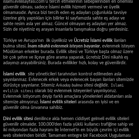
islami.evlilisayfasi.com’u tercih etmelerinin sebeplerinden en önemlisi
güvenilir olması, sadece İslami evlilik hizmeti vermesi ve üyelik
olmamasıdır. Ayrıca bizi tercih eden eş adayları çoğunlukla tavsiye
üzerine giriş yaptıkları için bilirler ki sayfamızda sahte eş adayı ve
sahte resim asla yer almaz. Güncel olmayan eş adayları yer almaz.
Sizin de niyetiniz eş arayan insanlarla tanışmaksa doğru yerdesiniz.
Türkiye ve Avrupa’nın ilk üyeliksiz ve
Ücretsiz İslami evlilik
ilanları
bulma sitesi.
İnam nikahlı evlenmek isteyen bayanlar
, evlenmek isteyen
Müslüman erkekler burada. Evlilik sitesi ve Türkiye başta olmaz üzere
bir çok şehre ve ilçeye göre arama yaparak, ücretsiz Dini nikahlı eş
adayınızı arayabilirsiniz. Burada evlilikler hızlı, kolay ve güvenilirdir.
İslami evlilik
site yöneticileri tarafından kontrol edilmeden asla
yayınlanmaz. Evlenecek erkek veya evlenecek bayan ilanları sitemizde
dürüstçe yayınlanır. Sitemiz
Arkadaş bulma
sitesi değildir.
İslami
evlilik sitesi
olarak biz evlenmek isteyenleri yayınlıyoruz.
Evlenmek istiyorum deyip farklı amaçlara yönelenleri aldatanları asla
sitemize almıyoruz.
İslami evlilik siteleri
arasında en iyisi ve en
güvenilir olma ünvanına sahibiz.
Dini evlilik sitesi
denilince akla hemen ciddiyet gelmeli evlilik siteleri
güvenilir olmalıdır. 100.000’den fazla yüklü kullanıcı trafiğine sahip ve
iki milyondan fazla hayranı ile İnternet’in en büyük çevrim içi evlilik
web sitelerinden biridir. Tamamen entegre bir Facebook Uygulaması