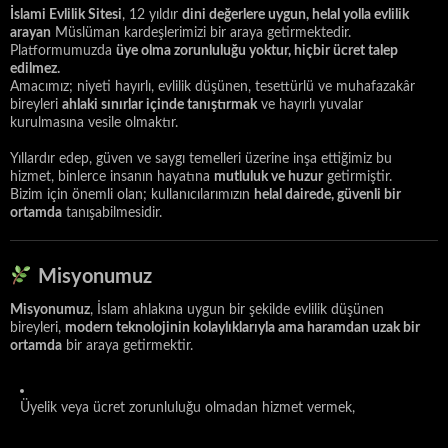
İslami Evlilik Sitesi
, 12 yıldır
dini değerlere uygun, helal yolla evlilik
arayan
Müslüman kardeşlerimizi bir araya getirmektedir.
Platformumuzda
üye olma zorunluluğu yoktur, hiçbir ücret talep
edilmez.
Amacımız; niyeti hayırlı, evlilik düşünen, tesettürlü ve muhafazakâr
bireyleri
ahlaki sınırlar içinde tanıştırmak
ve hayırlı yuvalar
kurulmasına vesile olmaktır.
Yıllardır edep, güven ve saygı temelleri üzerine inşa ettiğimiz bu
hizmet, binlerce insanın hayatına
mutluluk ve huzur
getirmiştir.
Bizim için önemli olan; kullanıcılarımızın
helal dairede, güvenli bir
ortamda
tanışabilmesidir.
Misyonumuz
Misyonumuz
, İslam ahlakına uygun bir şekilde evlilik düşünen
bireyleri,
modern teknolojinin kolaylıklarıyla ama haramdan uzak bir
ortamda
bir araya getirmektir.
Üyelik veya ücret zorunluluğu olmadan hizmet vermek,