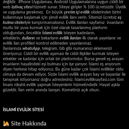
değildir. iPhone Uygulaması, Android Uygulamalarına uygun ciddi bir
web
izdivaç sitesi
hizmeti sunar. Siteye girişler % 100 ücretsizdir. Üyelik
ve uygulama gerekmez. En büyük
çevrim içi evlilik
sitelerinden birini
kullanmaya başlamak için şimdi evlilik ilanı verin. Sitemizi ücretsiz
eş
bulma siteleri
yle karıştırmamalısınız. Evlilik ilanları sayfamız insanların
mutlu bir yuva kurmak için özel olarak tasarlanmış platform
olduğundan, öncelikle
İslami evlilik
isteyen kadınların,
erkeklerin,
dulların
ve bekarların
evlilik ilanları
ilk olarak yayınlanır ve
evlilik ilan profilleri kontrol edilmeden yayınlanmaz.
İlanlarınıza
whatsApp
, telegram, bib gibi numaranızı eklemenizi
öneriyoruz. Ciddi bir evlilik aşaması ile ciddi ilişkiler kurmak isteyen
erkekler ve kadınlar için ortak bir platformdur. Bursa geneli eş arayan
insanların hayalindeki eşi bulması için işe yarıyor. İslami eş arıyorum
diyen herkese hitap ediyoruz. Bu güne kadar çok İslami evlilikler oldu
olmaya da devam ediyor. Sizde İslami evlilik arayan bay ve bayanlar ile
tanışmak istiyorsanız doğru adrestesiniz. İslami.evliliksayfasi.com tüm
İmam nikahlı evlilik yapmak İsteyenlerin hizmetindedir. Hayat aşkla
güzeldir. İlan verin anında tanışın. Kısmetiniz açık olsun.
İSLAMI EVLILIK SITESI
Site Hakkında