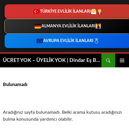
TÜRKİYE EVLİLİK İLANLARI
ALMANYA EVLİLİK İLANLARI
AVRUPA EVLİLİK İLANLARI
İçeriğe
Ara
ÜCRET YOK – ÜYELİK YOK | Dindar Eş Bulma | Dini Evlilik
atla
BIRINCI
MENÜ
Bulunamadı
Aradığınız sayfa bulunamadı. Belki arama kutusu aradığınızı
bulma konusunda yardımcı olabilir.