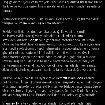
Hoş geldiniz. Üyelik ve ücret yok.
Dini nikahlı eş bulma sitesi
aracılığı ile
Türkiye ve Avrupa geneli İmam nikahlı evlilik arayan dindar insanlarla
tanışın.
İslami.evliliksayfasi.com | Dini Nikahlı Evlilik Sitesi – eş bulma evlilik,
tanışma ve
İmam nikahlı eş bulma
sitesidir.
Eskiden evlilikler eş, dost, akraba aracılığı ile yapılırdı şimdi
ise
İslami
evlilik
aracılığıyla yapılmaktadır.
İslami eş bulma
sitesi
denildiğinde
Google
ve diğer arama motorlarında üst sırada
olmamız tesadüf değil, çalışmalarımızın bir sonucudur. Eş arayanların
islami.evlilisayfasi.com’u tercih etmelerinin sebeplerinden en önemlisi
güvenilir olması, sadece İslami evlilik hizmeti vermesi ve üyelik
olmamasıdır. Ayrıca bizi tercih eden eş adayları çoğunlukla tavsiye
üzerine giriş yaptıkları için bilirler ki sayfamızda sahte eş adayı ve
sahte resim asla yer almaz. Güncel olmayan eş adayları yer almaz.
Sizin de niyetiniz eş arayan insanlarla tanışmaksa doğru yerdesiniz.
Türkiye ve Avrupa’nın ilk üyeliksiz ve
Ücretsiz İslami evlilik
ilanları
bulma sitesi.
İnam nikahlı evlenmek isteyen bayanlar
, evlenmek isteyen
Müslüman erkekler burada. Evlilik sitesi ve Türkiye başta olmaz üzere
bir çok şehre ve ilçeye göre arama yaparak, ücretsiz Dini nikahlı eş
adayınızı arayabilirsiniz. Burada evlilikler hızlı, kolay ve güvenilirdir.
İslami evlilik
site yöneticileri tarafından kontrol edilmeden asla