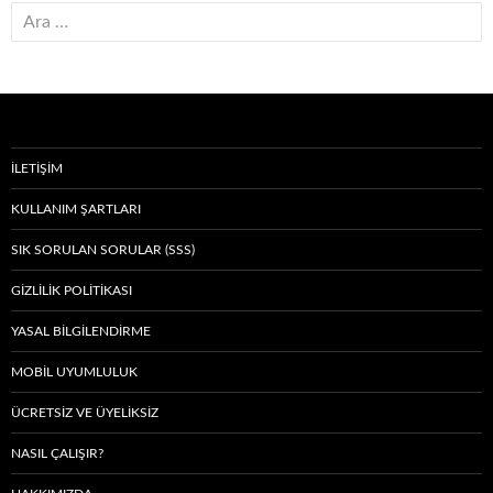
Arama:
İLETIŞIM
KULLANIM ŞARTLARI
SIK SORULAN SORULAR (SSS)
GIZLILIK POLITIKASI
YASAL BILGILENDIRME
MOBIL UYUMLULUK
ÜCRETSIZ VE ÜYELIKSIZ
NASIL ÇALIŞIR?