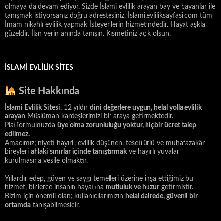
olmaya da devam ediyor. Sizde İslami evlilik arayan bay ve bayanlar ile
tanışmak istiyorsanız doğru adrestesiniz. İslami.evliliksayfasi.com tüm
İmam nikahlı evlilik yapmak İsteyenlerin hizmetindedir. Hayat aşkla
güzeldir. İlan verin anında tanışın. Kısmetiniz açık olsun.
İSLAMI EVLILIK SITESI
Site Hakkında
İslami Evlilik Sitesi
, 12 yıldır
dini değerlere uygun, helal yolla evlilik
arayan
Müslüman kardeşlerimizi bir araya getirmektedir.
Platformumuzda
üye olma zorunluluğu yoktur, hiçbir ücret talep
edilmez.
Amacımız; niyeti hayırlı, evlilik düşünen, tesettürlü ve muhafazakâr
bireyleri
ahlaki sınırlar içinde tanıştırmak
ve hayırlı yuvalar
kurulmasına vesile olmaktır.
Yıllardır edep, güven ve saygı temelleri üzerine inşa ettiğimiz bu
hizmet, binlerce insanın hayatına
mutluluk ve huzur
getirmiştir.
Bizim için önemli olan; kullanıcılarımızın
helal dairede, güvenli bir
ortamda
tanışabilmesidir.