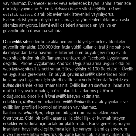
yayınlanmaz. Evlenecek erkek veya evlenecek bayan ilanları sitemizde
dürüstçe yayınlanır. Sitemiz
Arkadaş bulma
sitesi değildir.
İslami
evlilik sitesi
olarak biz evlenmek isteyenleri yayınlıyoruz.
Evlenmek istiyorum deyip farklı amaçlara yönelenleri aldatanları asla
sitemize almıyoruz.
İslami evlilik siteleri
arasında en iyisi ve en
güvenilir olma ünvanına sahibiz.
Dini evlilik sitesi
denilince akla hemen ciddiyet gelmeli evlilik siteleri
güvenilir olmalıdır. 100.000’den fazla yüklü kullanıcı trafiğine sahip ve
iki milyondan fazla hayranı ile İnternet’in en büyük çevrim içi evlilik
web sitelerinden biridir. Tamamen entegre bir Facebook Uygulaması
değildir. iPhone Uygulaması, Android Uygulamalarına uygun ciddi bir
web
izdivaç sitesi
hizmeti sunar. Siteye girişler % 100 ücretsizdir. Üyelik
ve uygulama gerekmez. En büyük
çevrim içi evlilik
sitelerinden birini
kullanmaya başlamak için şimdi evlilik ilanı verin. Sitemizi ücretsiz
eş
bulma siteleri
yle karıştırmamalısınız. Evlilik ilanları sayfamız insanların
mutlu bir yuva kurmak için özel olarak tasarlanmış platform
olduğundan, öncelikle
İslami evlilik
isteyen kadınların,
erkeklerin,
dulların
ve bekarların
evlilik ilanları
ilk olarak yayınlanır ve
evlilik ilan profilleri kontrol edilmeden yayınlanmaz.
İlanlarınıza
whatsApp
, telegram, bib gibi numaranızı eklemenizi
öneriyoruz. Ciddi bir evlilik aşaması ile ciddi ilişkiler kurmak isteyen
erkekler ve kadınlar için ortak bir platformdur. Bursa geneli eş arayan
insanların hayalindeki eşi bulması için işe yarıyor. İslami eş arıyorum
diyen herkese hitap ediyoruz. Bu güne kadar çok İslami evlilikler oldu