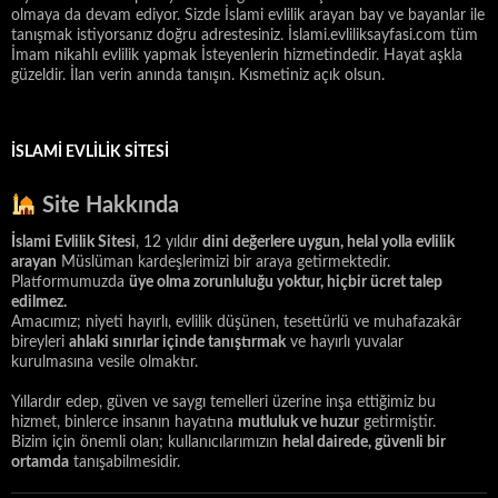
olmaya da devam ediyor. Sizde İslami evlilik arayan bay ve bayanlar ile
tanışmak istiyorsanız doğru adrestesiniz. İslami.evliliksayfasi.com tüm
İmam nikahlı evlilik yapmak İsteyenlerin hizmetindedir. Hayat aşkla
güzeldir. İlan verin anında tanışın. Kısmetiniz açık olsun.
İSLAMI EVLILIK SITESI
Site Hakkında
İslami Evlilik Sitesi
, 12 yıldır
dini değerlere uygun, helal yolla evlilik
arayan
Müslüman kardeşlerimizi bir araya getirmektedir.
Platformumuzda
üye olma zorunluluğu yoktur, hiçbir ücret talep
edilmez.
Amacımız; niyeti hayırlı, evlilik düşünen, tesettürlü ve muhafazakâr
bireyleri
ahlaki sınırlar içinde tanıştırmak
ve hayırlı yuvalar
kurulmasına vesile olmaktır.
Yıllardır edep, güven ve saygı temelleri üzerine inşa ettiğimiz bu
hizmet, binlerce insanın hayatına
mutluluk ve huzur
getirmiştir.
Bizim için önemli olan; kullanıcılarımızın
helal dairede, güvenli bir
ortamda
tanışabilmesidir.