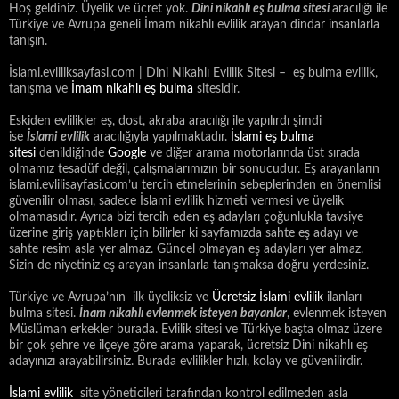
Hoş geldiniz. Üyelik ve ücret yok.
Dini nikahlı eş bulma sitesi
aracılığı ile
Türkiye ve Avrupa geneli İmam nikahlı evlilik arayan dindar insanlarla
tanışın.
İslami.evliliksayfasi.com | Dini Nikahlı Evlilik Sitesi – eş bulma evlilik,
tanışma ve
İmam nikahlı eş bulma
sitesidir.
Eskiden evlilikler eş, dost, akraba aracılığı ile yapılırdı şimdi
ise
İslami
evlilik
aracılığıyla yapılmaktadır.
İslami eş bulma
sitesi
denildiğinde
Google
ve diğer arama motorlarında üst sırada
olmamız tesadüf değil, çalışmalarımızın bir sonucudur. Eş arayanların
islami.evlilisayfasi.com’u tercih etmelerinin sebeplerinden en önemlisi
güvenilir olması, sadece İslami evlilik hizmeti vermesi ve üyelik
olmamasıdır. Ayrıca bizi tercih eden eş adayları çoğunlukla tavsiye
üzerine giriş yaptıkları için bilirler ki sayfamızda sahte eş adayı ve
sahte resim asla yer almaz. Güncel olmayan eş adayları yer almaz.
Sizin de niyetiniz eş arayan insanlarla tanışmaksa doğru yerdesiniz.
Türkiye ve Avrupa’nın ilk üyeliksiz ve
Ücretsiz İslami evlilik
ilanları
bulma sitesi.
İnam nikahlı evlenmek isteyen bayanlar
, evlenmek isteyen
Müslüman erkekler burada. Evlilik sitesi ve Türkiye başta olmaz üzere
bir çok şehre ve ilçeye göre arama yaparak, ücretsiz Dini nikahlı eş
adayınızı arayabilirsiniz. Burada evlilikler hızlı, kolay ve güvenilirdir.
İslami evlilik
site yöneticileri tarafından kontrol edilmeden asla