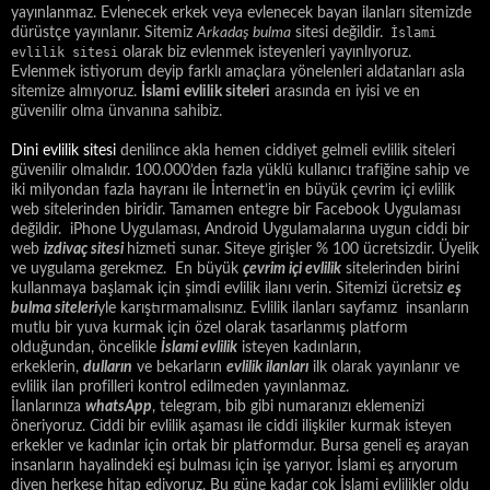
yayınlanmaz. Evlenecek erkek veya evlenecek bayan ilanları sitemizde
dürüstçe yayınlanır. Sitemiz
Arkadaş bulma
sitesi değildir.
İslami
evlilik sitesi
olarak biz evlenmek isteyenleri yayınlıyoruz.
Evlenmek istiyorum deyip farklı amaçlara yönelenleri aldatanları asla
sitemize almıyoruz.
İslami evlilik siteleri
arasında en iyisi ve en
güvenilir olma ünvanına sahibiz.
Dini evlilik sitesi
denilince akla hemen ciddiyet gelmeli evlilik siteleri
güvenilir olmalıdır. 100.000’den fazla yüklü kullanıcı trafiğine sahip ve
iki milyondan fazla hayranı ile İnternet’in en büyük çevrim içi evlilik
web sitelerinden biridir. Tamamen entegre bir Facebook Uygulaması
değildir. iPhone Uygulaması, Android Uygulamalarına uygun ciddi bir
web
izdivaç sitesi
hizmeti sunar. Siteye girişler % 100 ücretsizdir. Üyelik
ve uygulama gerekmez. En büyük
çevrim içi evlilik
sitelerinden birini
kullanmaya başlamak için şimdi evlilik ilanı verin. Sitemizi ücretsiz
eş
bulma siteleri
yle karıştırmamalısınız. Evlilik ilanları sayfamız insanların
mutlu bir yuva kurmak için özel olarak tasarlanmış platform
olduğundan, öncelikle
İslami evlilik
isteyen kadınların,
erkeklerin,
dulların
ve bekarların
evlilik ilanları
ilk olarak yayınlanır ve
evlilik ilan profilleri kontrol edilmeden yayınlanmaz.
İlanlarınıza
whatsApp
, telegram, bib gibi numaranızı eklemenizi
öneriyoruz. Ciddi bir evlilik aşaması ile ciddi ilişkiler kurmak isteyen
erkekler ve kadınlar için ortak bir platformdur. Bursa geneli eş arayan
insanların hayalindeki eşi bulması için işe yarıyor. İslami eş arıyorum
diyen herkese hitap ediyoruz. Bu güne kadar çok İslami evlilikler oldu