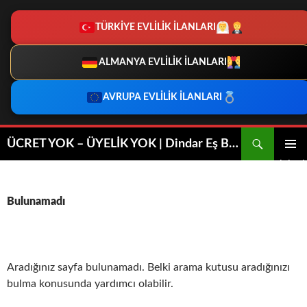
TÜRKİYE EVLİLİK İLANLARI
ALMANYA EVLİLİK İLANLARI
AVRUPA EVLİLİK İLANLARI
İçeriğe
Ara
ÜCRET YOK – ÜYELİK YOK | Dindar Eş Bulma | Dini Evlilik
atla
BIRINCI
MENÜ
Bulunamadı
Aradığınız sayfa bulunamadı. Belki arama kutusu aradığınızı
bulma konusunda yardımcı olabilir.