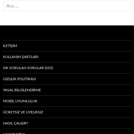
Arama:
İLETIŞIM
KULLANIM ŞARTLARI
SIK SORULAN SORULAR (SSS)
GIZLILIK POLITIKASI
YASAL BILGILENDIRME
MOBIL UYUMLULUK
ÜCRETSIZ VE ÜYELIKSIZ
NASIL ÇALIŞIR?